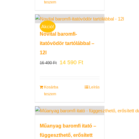
teszem
Akció!
Novital baromfi-
itatóvödör tartólábbal –
12l
14 590
Ft
16 490
Ft
Kosárba
Leírás
teszem
Műanyag baromfi itató –
függeszthető, erősített