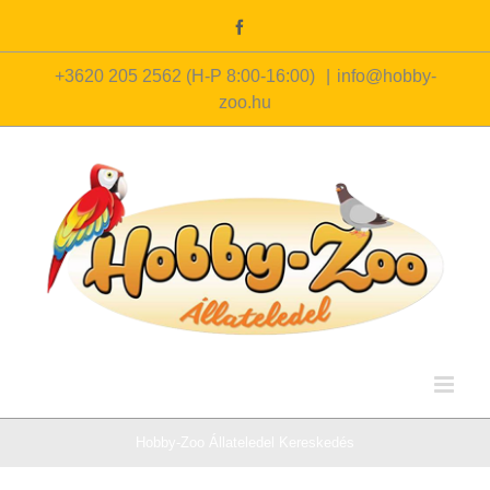
Kihagyás
Facebook
+3620 205 2562 (H-P 8:00-16:00)
|
info@hobby-
zoo.hu
Hobby-Zoo Állateledel Kereskedés