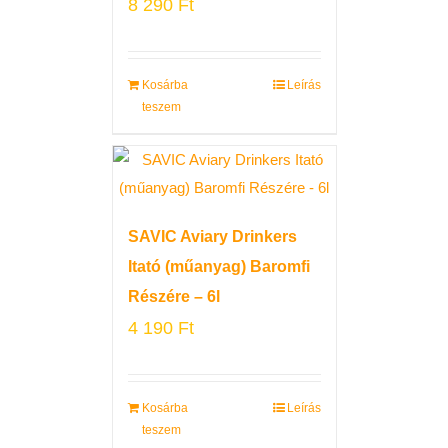
8 290
Ft
Kosárba
Leírás
teszem
SAVIC Aviary Drinkers
Itató (műanyag) Baromfi
Részére – 6l
4 190
Ft
Kosárba
Leírás
teszem