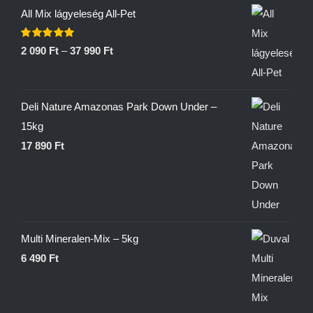
All Mix lágyeleség All-Pet
Értékelés:
2 090
Ft
–
37 990
Ft
5.00
/ 5
Deli Nature Amazonas Park Down Under –
15kg
17 890
Ft
Multi Mineralen-Mix – 5kg
6 490
Ft