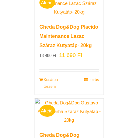
Akció!
Gheda Dog&Dog Placido
Maintenance Lazac
Száraz Kutyatáp- 20kg
11 690
Ft
13 490
Ft
Kosárba
Leírás
teszem
Akció!
Gheda Dog&Dog