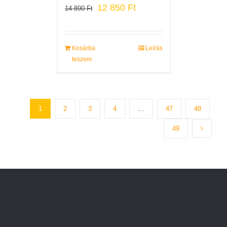
12 850
Ft
14 890
Ft
Kosárba
Leírás
teszem
1
2
3
4
…
47
48
49