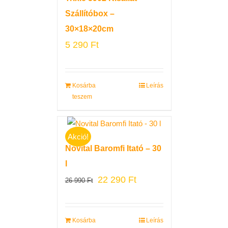
Szállítóbox –
30×18×20cm
5 290
Ft
Kosárba
Leírás
teszem
Akció!
Novital Baromfi Itató – 30
l
22 290
Ft
26 990
Ft
Kosárba
Leírás