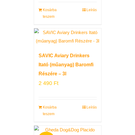
Kosárba
Leírás
teszem
SAVIC Aviary Drinkers
Itató (műanyag) Baromfi
Részére – 3l
2 490
Ft
Kosárba
Leírás
teszem