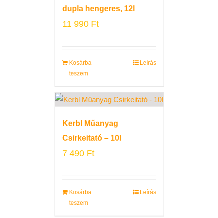
dupla hengeres, 12l
11 990
Ft
Kosárba
Leírás
teszem
Kerbl Műanyag
Csirkeitató – 10l
7 490
Ft
Kosárba
Leírás
teszem