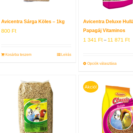
Avicentra Sárga Köles – 1kg
Avicentra Deluxe Hul
800
Ft
Papagáj Vitaminos
1 341
Ft
11 871
Ft
–
Kosárba teszem
Leírás
Opciók választása
Akció!