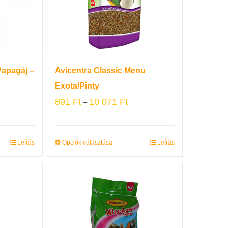
Papagáj –
Avicentra Classic Menu
Exota/Pinty
891
Ft
10 071
Ft
–
Leírás
Opciók választása
Leírás