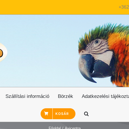
+362
Szállítási információ
Börzék
Adatkezelési tájékozt
KOSÁR
Főoldal
/
Avicentra