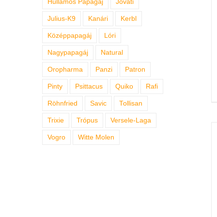
Hullámos Papagáj
Jovati
Julius-K9
Kanári
Kerbl
Középpapagáj
Lóri
Nagypapagáj
Natural
Oropharma
Panzi
Patron
Pinty
Psittacus
Quiko
Rafi
Röhnfried
Savic
Tollisan
Trixie
Trópus
Versele-Laga
Vogro
Witte Molen