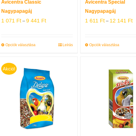
Avicentra Classic
Avicentra Special
Nagypapagáj
Nagypapagáj
1 071
Ft
9 441
Ft
1 611
Ft
12 141
Ft
–
–
Opciók választása
Leírás
Opciók választása
Akció!