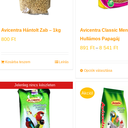
Avicentra Hántolt Zab – 1kg
Avicentra Classic Me
800
Ft
Hullámos Papagáj
891
Ft
8 541
Ft
–
Kosárba teszem
Leírás
Opciók választása
Jelenleg nincs készleten
Akció!