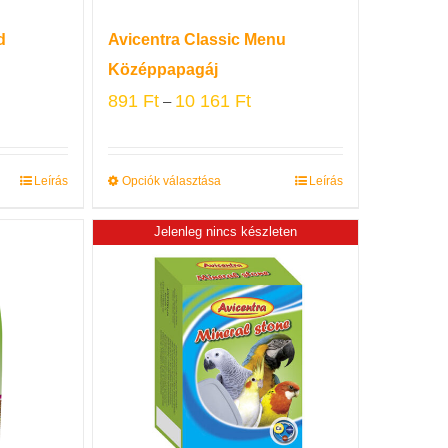
d
Avicentra Classic Menu
Középpapagáj
891
Ft
10 161
Ft
–
Leírás
Opciók választása
Leírás
Jelenleg nincs készleten