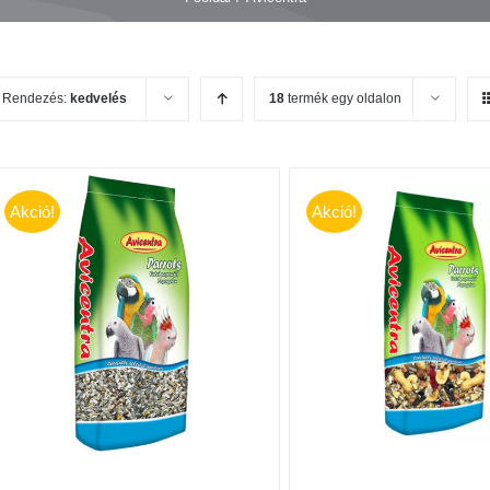
Rendezés:
kedvelés
18
termék egy oldalon
Akció!
Akció!