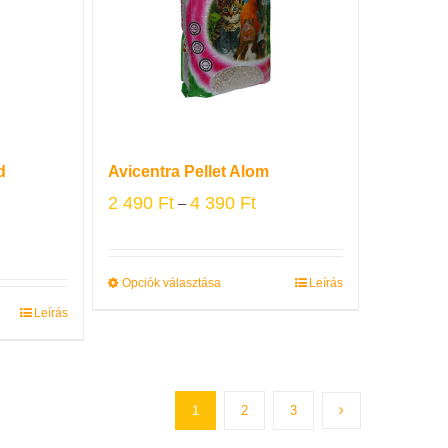
d
Avicentra Pellet Alom
2 490
Ft
4 390
Ft
–
Opciók választása
Leírás
Leírás
1
2
3