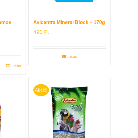
lámos
Avicentra Mineral Block – 170g
490
Ft
Leírás
Leírás
Akció!