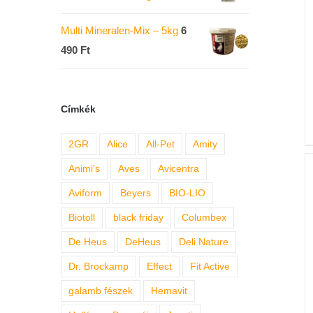
Multi Mineralen-Mix – 5kg
6
490
Ft
Címkék
2GR
Alice
All-Pet
Amity
Animi's
Aves
Avicentra
Aviform
Beyers
BIO-LIO
Biotoll
black friday
Columbex
De Heus
DeHeus
Deli Nature
Dr. Brockamp
Effect
Fit Active
galamb fészek
Hemavit