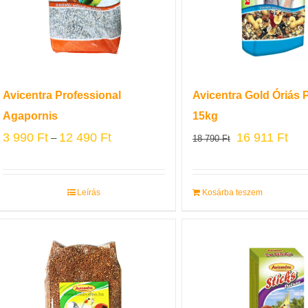
Avicentra Professional
Avicentra Gold Óriás 
Agapornis
15kg
3 990
Ft
12 490
Ft
16 911
Ft
–
18 790
Ft
Leírás
Kosárba teszem