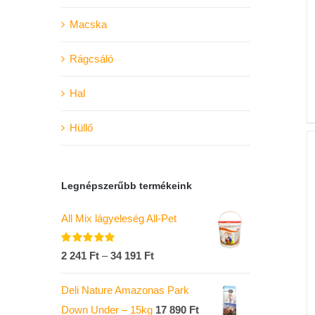
Macska
Rágcsáló
Hal
Hüllő
Legnépszerűbb termékeink
All Mix lágyeleség All-Pet
Értékelés:
2 241
Ft
–
34 191
Ft
5.00
/ 5
Deli Nature Amazonas Park
Down Under – 15kg
17 890
Ft