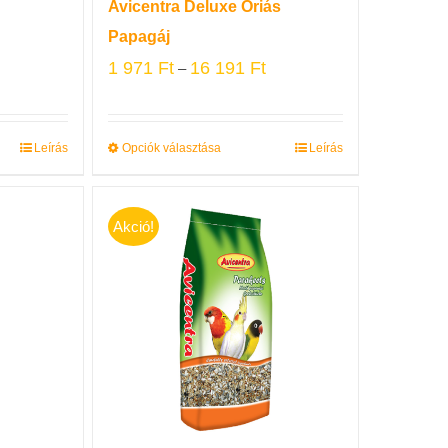
Avicentra Deluxe Óriás
Papagáj
1 971
Ft
16 191
Ft
–
Leírás
Opciók választása
Leírás
Akció!