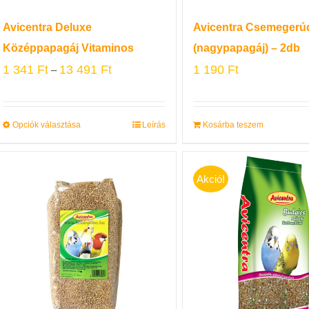
Avicentra Deluxe
Avicentra Csemegerú
Középpapagáj Vitaminos
(nagypapagáj) – 2db
1 341
Ft
13 491
Ft
1 190
Ft
–
Opciók választása
Leírás
Kosárba teszem
Akció!