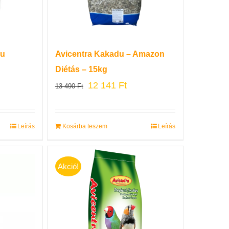
nu
Avicentra Kakadu – Amazon
Diétás – 15kg
12 141
Ft
13 490
Ft
Leírás
Kosárba teszem
Leírás
Akció!