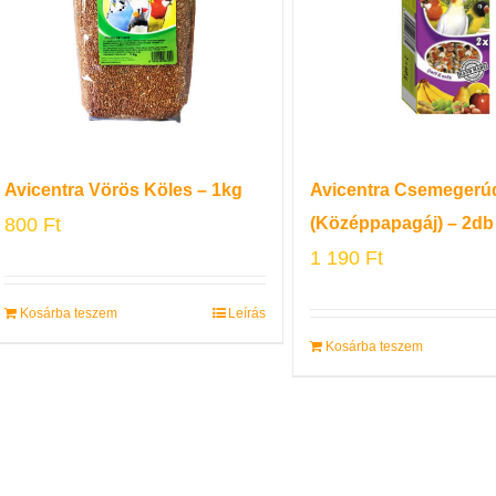
Avicentra Vörös Köles – 1kg
Avicentra Csemegerú
800
Ft
(Középpapagáj) – 2db
1 190
Ft
Kosárba teszem
Leírás
Kosárba teszem