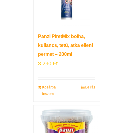
Panzi PiretMix bolha,
kullancs, tetű, atka elleni
permet – 200ml
3 290
Ft
Kosárba
Leírás
teszem