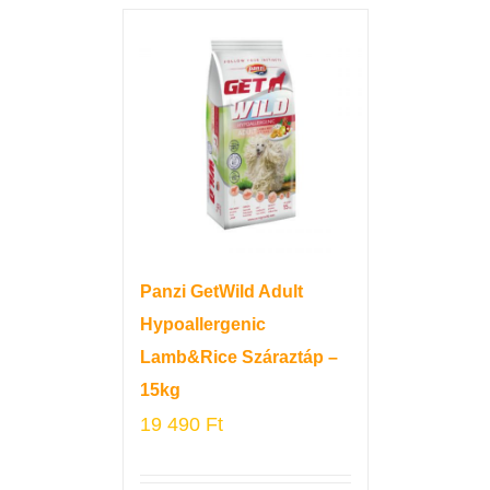
Panzi GetWild Adult
Hypoallergenic
Lamb&Rice Száraztáp –
15kg
19 490
Ft