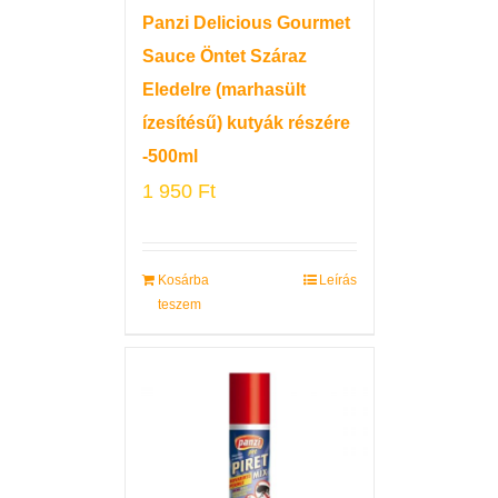
Panzi Delicious Gourmet
Sauce Öntet Száraz
Eledelre (marhasült
ízesítésű) kutyák részére
-500ml
1 950
Ft
Kosárba
Leírás
teszem