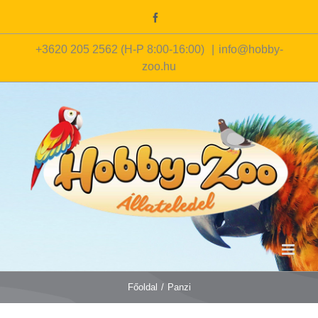
Kihagyás
Facebook
+3620 205 2562 (H-P 8:00-16:00)
|
info@hobby-
zoo.hu
Főoldal
/
Panzi