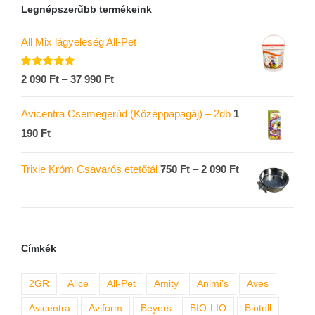
Legnépszerűbb termékeink
All Mix lágyeleség All-Pet
Értékelés:
2 090
Ft
–
37 990
Ft
5.00
/ 5
Avicentra Csemegerúd (Középpapagáj) – 2db
1
190
Ft
Trixie Króm Csavarós etetőtál
750
Ft
–
2 090
Ft
Címkék
2GR
Alice
All-Pet
Amity
Animi's
Aves
Avicentra
Aviform
Beyers
BIO-LIO
Biotoll