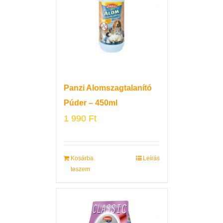
Panzi Alomszagtalanító
Púder – 450ml
1 990
Ft
Kosárba
Leírás
teszem