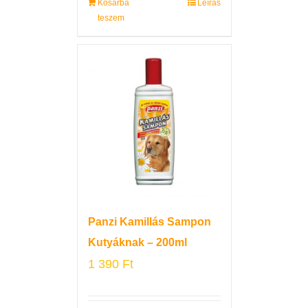
Kosárba
Leírás
teszem
Panzi Kamillás Sampon
Kutyáknak – 200ml
1 390
Ft