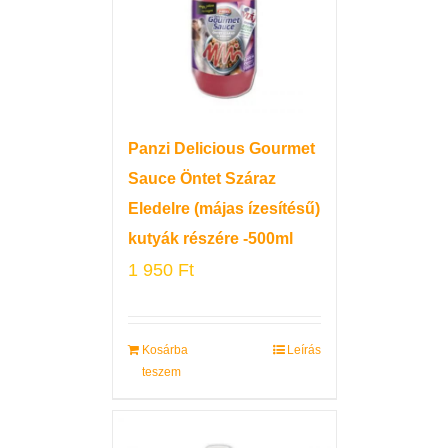
Panzi Delicious Gourmet
Sauce Öntet Száraz
Eledelre (májas ízesítésű)
kutyák részére -500ml
1 950
Ft
Kosárba
Leírás
teszem