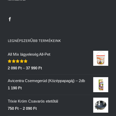
LEGNÉPSZERŰBB TERMÉKEINK
All Mix lágyeleség All-Pet
Értékelés:
2 090
Ft
–
37 990
Ft
5.00
/ 5
Avicentra Csemegerúd (Középpapagáj) – 2db
1 190
Ft
Trixie Króm Csavarós etetőtál
750
Ft
–
2 090
Ft