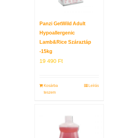
Panzi GetWild Adult
Hypoallergenic
Lamb&Rice Száraztáp
-15kg
19 490
Ft
Kosárba
Leírás
teszem