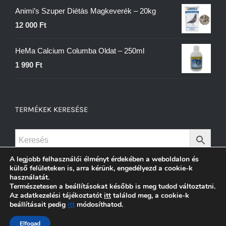
Animi’s Szuper Diétás Magkeverék – 20kg
12 000
Ft
HeMa Calcium Columba Oldat – 250ml
1 990
Ft
TERMÉKEK KERESÉSE
A legjobb felhasználói élményt érdekében a weboldalon és
külső felületeken is, arra kérünk, engedélyezd a cookie-k
használatát.
Természetesen a beállításokat később is meg tudod változtatni.
Az adatkezelési tájékoztatót
itt
találod meg, a cookie-k
beállításait pedig
itt
módosíthatod.
Elfogad