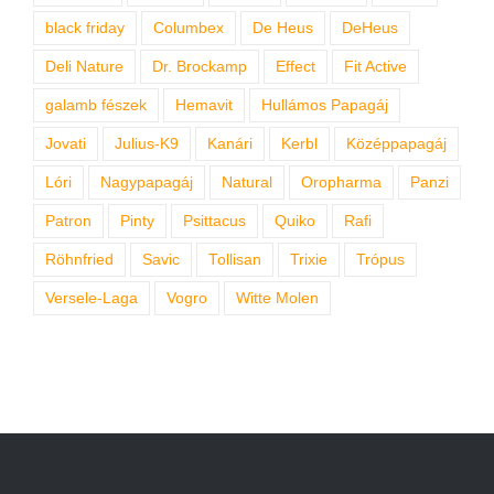
black friday
Columbex
De Heus
DeHeus
Deli Nature
Dr. Brockamp
Effect
Fit Active
galamb fészek
Hemavit
Hullámos Papagáj
Jovati
Julius-K9
Kanári
Kerbl
Középpapagáj
Lóri
Nagypapagáj
Natural
Oropharma
Panzi
Patron
Pinty
Psittacus
Quiko
Rafi
Röhnfried
Savic
Tollisan
Trixie
Trópus
Versele-Laga
Vogro
Witte Molen