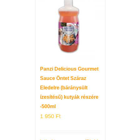
Panzi Delicious Gourmet
Sauce Öntet Száraz
Eledelre (báránysült
ízesítésű) kutyák részére
-500ml
1 950
Ft