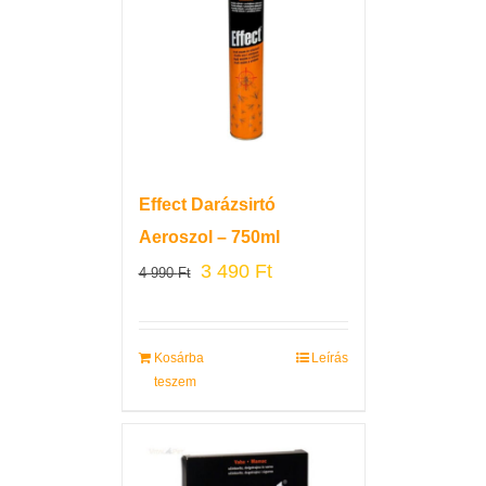
Effect Darázsirtó
Aeroszol – 750ml
3 490
Ft
4 990
Ft
Kosárba
Leírás
teszem