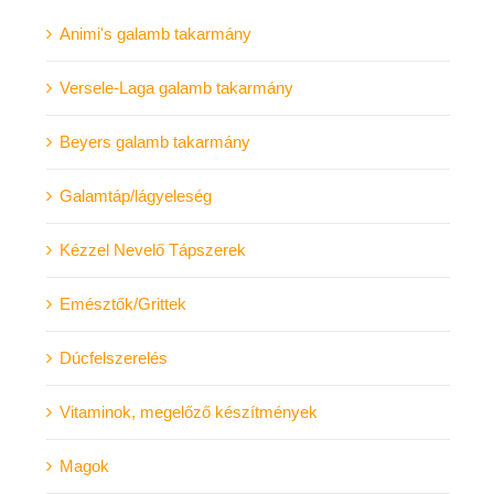
Animi's galamb takarmány
Versele-Laga galamb takarmány
Beyers galamb takarmány
Galamtáp/lágyeleség
Kézzel Nevelő Tápszerek
Emésztők/Grittek
Dúcfelszerelés
Vitaminok, megelőző készítmények
Magok