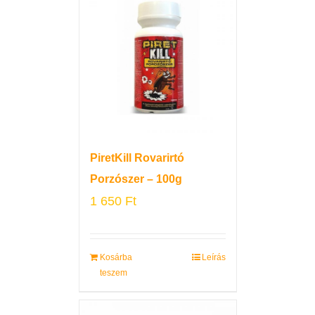
PiretKill Rovarirtó
Porzószer – 100g
1 650
Ft
Kosárba
Leírás
teszem