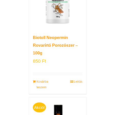
Biotoll Neopermin
Rovarírtó Porozószer –
100g
850
Ft
Kosárba
Leírás
teszem
Akció!