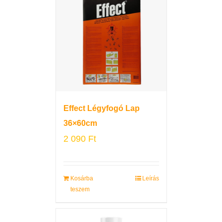
Effect Légyfogó Lap
36×60cm
2 090
Ft
Kosárba
Leírás
teszem