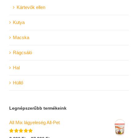
Kártevők ellen
Kutya
Macska
Rágcsáló
Hal
Hüllő
Legnépszerűbb termékeink
All Mix lágyeleség All-Pet
Értékelés: