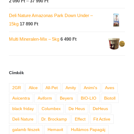
2 090
Ft
–
37 990
Ft
5.00
/ 5
Deli Nature Amazonas Park Down Under –
15kg
17 890
Ft
Multi Mineralen-Mix – 5kg
6 490
Ft
Címkék
2GR
Alice
All-Pet
Amity
Animi's
Aves
Avicentra
Aviform
Beyers
BIO-LIO
Biotoll
black friday
Columbex
De Heus
DeHeus
Deli Nature
Dr. Brockamp
Effect
Fit Active
galamb fészek
Hemavit
Hullámos Papagáj