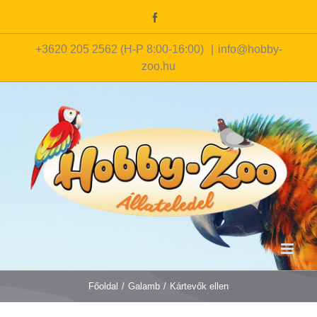
Kihagyás
Facebook
+3620 205 2562 (H-P 8:00-16:00)
|
info@hobby-
zoo.hu
Főoldal
/
Galamb
/
Kártevők ellen