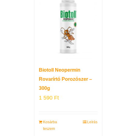
Biotoll Neopermin
Rovarírtó Porozószer –
300g
1 590
Ft
Kosárba
Leírás
teszem