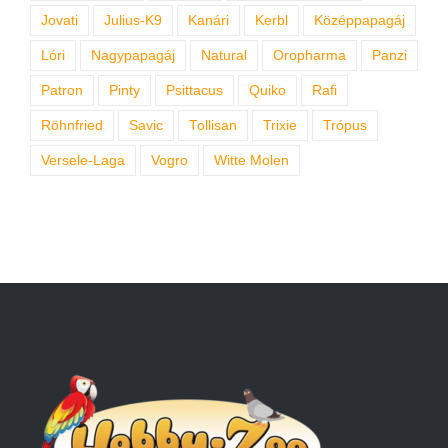
Jovati
Julius-K9
Kanári
Kerbl
Középpapagáj
Lóri
Nagypapagáj
Natural
Oropharma
Panzi
Patron
Pinty
Psittacus
Quiko
Rafi
Röhnfried
Savic
Tollisan
Trixie
Trópus
Versele-Laga
Vogro
Witte Molen