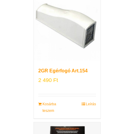
2GR Egérfogó Art.154
2 490
Ft
Kosárba
Leírás
teszem