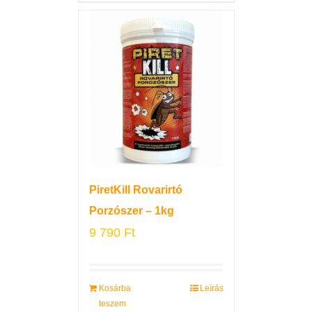
PiretKill Rovarirtó
Porzószer – 1kg
9 790
Ft
Kosárba
Leírás
teszem