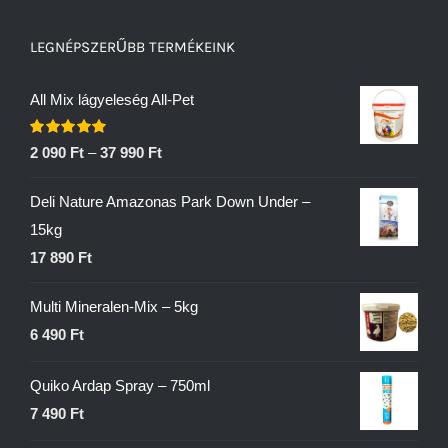
LEGNÉPSZERŰBB TERMÉKEINK
All Mix lágyeleség All-Pet
Értékelés:
2 090
Ft
–
37 990
Ft
5.00
/ 5
Deli Nature Amazonas Park Down Under –
15kg
17 890
Ft
Multi Mineralen-Mix – 5kg
6 490
Ft
Quiko Ardap Spray – 750ml
7 490
Ft