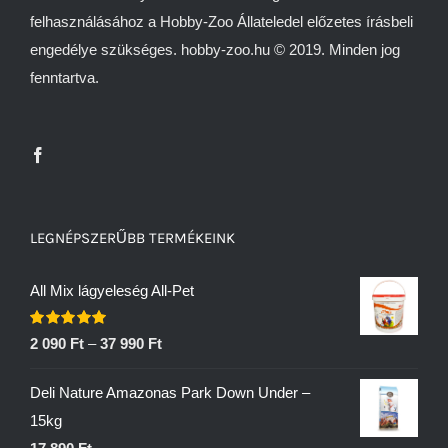
felhasználásához a Hobby-Zoo Állateledel előzetes írásbeli
engedélye szükséges. hobby-zoo.hu © 2019. Minden jog
fenntartva.
LEGNÉPSZERŰBB TERMÉKEINK
All Mix lágyeleség All-Pet
Értékelés:
2 090
Ft
–
37 990
Ft
5.00
/ 5
Deli Nature Amazonas Park Down Under –
15kg