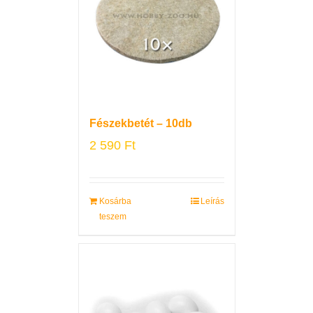
Fészekbetét – 10db
2 590
Ft
Kosárba
Leírás
teszem