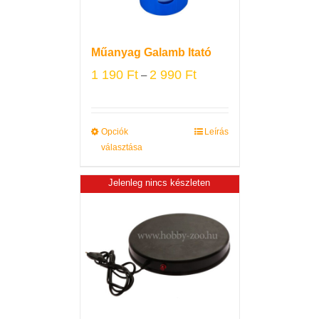
Műanyag Galamb Itató
1 190
Ft
2 990
Ft
–
Opciók
Leírás
választása
Jelenleg nincs készleten