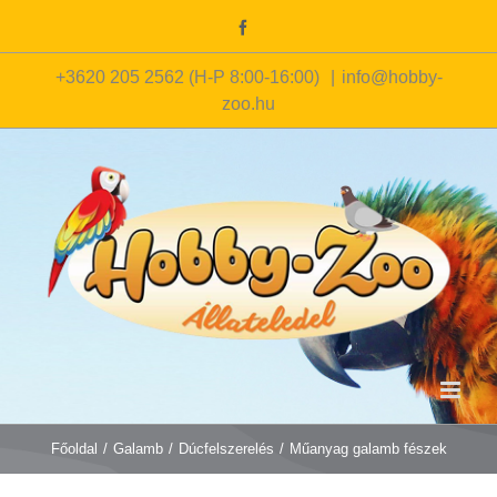
Kihagyás
Facebook
+3620 205 2562 (H-P 8:00-16:00)
|
info@hobby-
zoo.hu
Főoldal
/
Galamb
/
Dúcfelszerelés
/
Műanyag galamb fészek