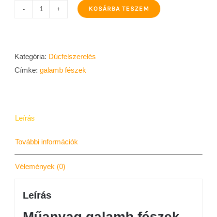
KOSÁRBA TESZEM
Műanyag
galamb
fészek
mennyiség
Kategória:
Dúcfelszerelés
Címke:
galamb fészek
Leírás
További információk
Vélemények (0)
Leírás
Műanyag galamb fészek