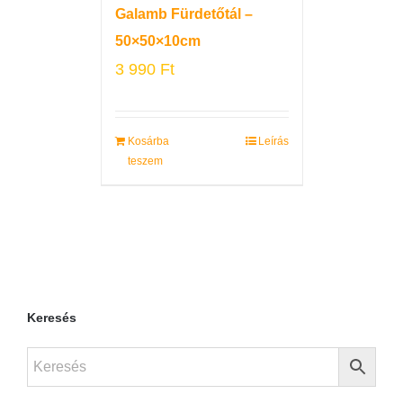
Galamb Fürdetőtál –
50×50×10cm
3 990
Ft
Kosárba
Leírás
teszem
Keresés