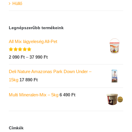
Hüllő
Legnépszerűbb termékeink
All Mix lágyeleség All-Pet
Értékelés:
2 090
Ft
–
37 990
Ft
5.00
/ 5
Deli Nature Amazonas Park Down Under –
15kg
17 890
Ft
Multi Mineralen-Mix – 5kg
6 490
Ft
Címkék