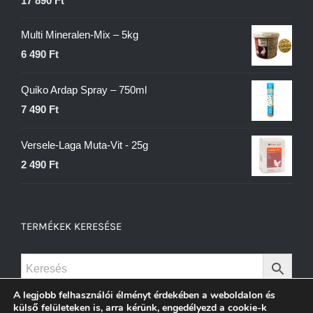
17 890
Ft
Multi Mineralen-Mix – 5kg
6 490
Ft
Quiko Ardap Spray – 750ml
7 490
Ft
Versele-Laga Muta-Vit - 25g
2 490
Ft
TERMÉKEK KERESÉSE
A legjobb felhasználói élményt érdekében a weboldalon és
külső felületeken is, arra kérünk, engedélyezd a cookie-k