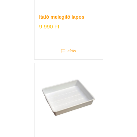
Itató melegítő lapos
9 990
Ft
Leírás