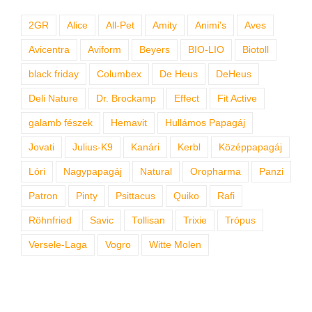
2GR
Alice
All-Pet
Amity
Animi's
Aves
Avicentra
Aviform
Beyers
BIO-LIO
Biotoll
black friday
Columbex
De Heus
DeHeus
Deli Nature
Dr. Brockamp
Effect
Fit Active
galamb fészek
Hemavit
Hullámos Papagáj
Jovati
Julius-K9
Kanári
Kerbl
Középpapagáj
Lóri
Nagypapagáj
Natural
Oropharma
Panzi
Patron
Pinty
Psittacus
Quiko
Rafi
Röhnfried
Savic
Tollisan
Trixie
Trópus
Versele-Laga
Vogro
Witte Molen