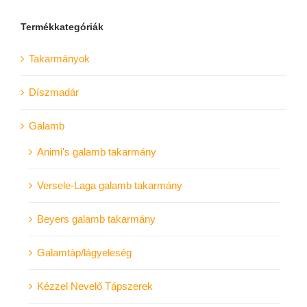
Termékkategóriák
Takarmányok
Díszmadár
Galamb
Animi's galamb takarmány
Versele-Laga galamb takarmány
Beyers galamb takarmány
Galamtáp/lágyeleség
Kézzel Nevelő Tápszerek